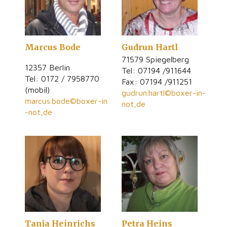
Marcus Bode
Gudrun Hartl
71579 Spiegelberg
12357 Berlin
Tel: 07194 /911644
Tel: 0172 / 7958770
Fax: 07194 /911251
(mobil)
gudrun.hartl©boxer-in-
marcus.bode©boxer-in
not,de
-not,de
Tanja Heinrichs
Petra Heins