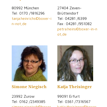
80992 München
27404 Zeven-
Tel: 0170 /1816296
Brüttendorf
tanja.heinrichs©boxer-i
Tel: 04281 /6399
n-not,de
Fax: 04281 /951082
petra.heins©boxer-in-n
ot,de
Simone Niegisch
Katja Theisinger
23992 Zurow
99091 Erfurt
Tel: 0162 /2349385
Tel: 0361 /7316567
simone.niegisch©boxer
katja.theisinger©boxer